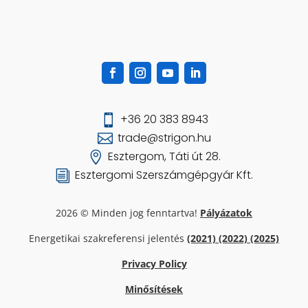
+36 20 383 8943

trade@strigon.hu

Esztergom, Táti út 28.

Esztergomi Szerszámgépgyár Kft.
i
2026 © Minden jog fenntartva!
Pályázatok
Energetikai szakreferensi jelentés
(2021)
(2022) (2025)
Privacy Policy
Minősítések