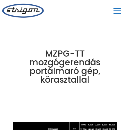
MZPG-TT
mozgógerendás
portálmaró gép,
körasztallal