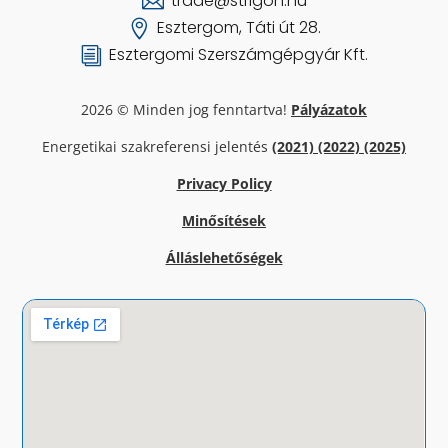
trade@strigon.hu

Esztergom, Táti út 28.

Esztergomi Szerszámgépgyár Kft.
i
2026 © Minden jog fenntartva!
Pályázatok
Energetikai szakreferensi jelentés
(2021)
(2022) (2025)
Privacy Policy
Minősítések
Álláslehetőségek